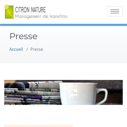
Skip
CITRON
to
Toggle na
content
NATURE
Management
Presse
de
Accueil
/
Presse
transition