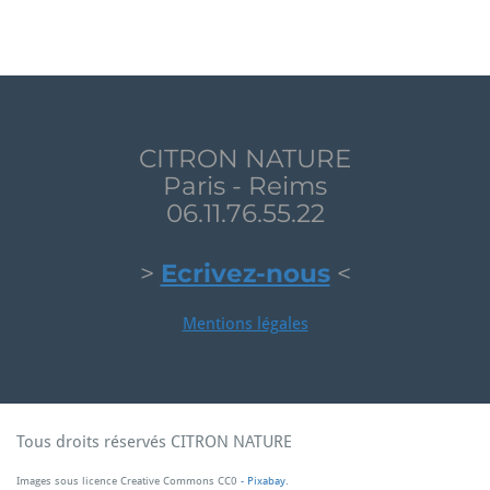
CITRON NATURE
Paris - Reims
06.11.76.55.22
>
Ecrivez-nous
<
Mentions légales
Tous droits réservés CITRON NATURE
Images sous licence Creative Commons CC0
- Pixabay
.