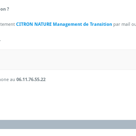
ion ?
ectement
CITRON NATURE Management de Transition
par mail o
.
hone au
06.11.76.55.22