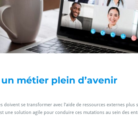
,
un métier plein d’avenir
ses doivent se transformer avec l’aide de ressources externes plus 
st une solution agile pour conduire ces mutations au sein des ent