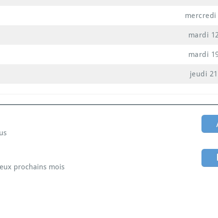
mercredi
mardi 1
mardi 1
jeudi 2
sus
 deux prochains mois