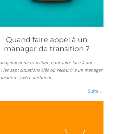
Quand faire appel à un
manager de transition ?
anagement de transition pour faire face à une
 : les sept situations clés où recourir à un manager
ansition s’avère pertinent.
Suite…