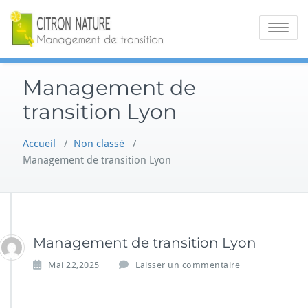
Skip
CITRON
to
Toggle na
content
NATURE
Management
Management de
transition Lyon
de
transition
Accueil
/
Non classé
/
Management de transition Lyon
Management de transition Lyon
Mai 22,2025
Laisser un commentaire